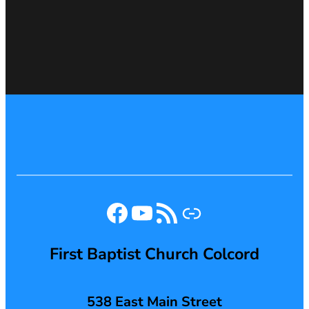
Facebook
YouTube
RSS Feed
Link
First Baptist Church Colcord
538 East Main Street