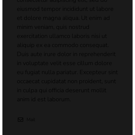
eiusmod tempor incididunt ut labore
et dolore magna aliqua. Ut enim ad
minim veniam, quis nostrud
exercitation ullamco laboris nisi ut
aliquip ex ea commodo consequat.
Duis aute irure dolor in reprehenderit
in voluptate velit esse cillum dolore
eu fugiat nulla pariatur. Excepteur sint
occaecat cupidatat non proident, sunt
in culpa qui officia deserunt mollit
anim id est laborum.
Mail