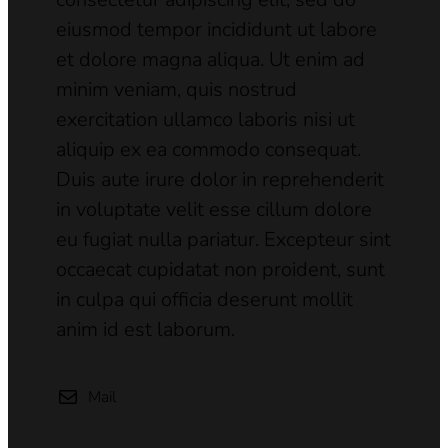
eiusmod tempor incididunt ut labore
et dolore magna aliqua. Ut enim ad
minim veniam, quis nostrud
exercitation ullamco laboris nisi ut
aliquip ex ea commodo consequat.
Duis aute irure dolor in reprehenderit
in voluptate velit esse cillum dolore
eu fugiat nulla pariatur. Excepteur sint
occaecat cupidatat non proident, sunt
in culpa qui officia deserunt mollit
anim id est laborum.
Mail