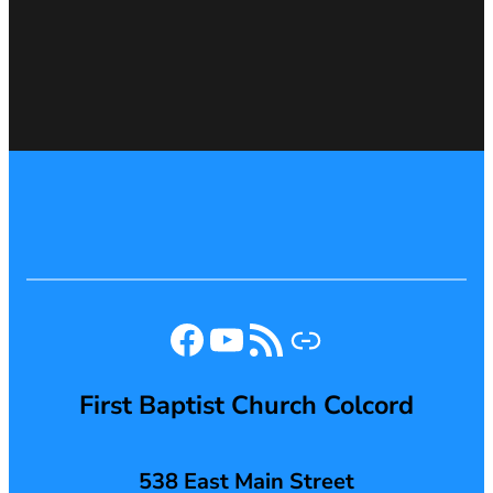
Facebook
YouTube
RSS Feed
Link
First Baptist Church Colcord
538 East Main Street